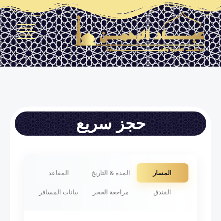
حجز سريع
المسار
المدة & التاريخ
المقاعد
الفندق
مراجعة الحجز
بيانات المسافر