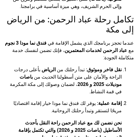
ى الحرم الشريف، وهي ميزة أساسية في برامجنا.
 رحلة عباد الرحمن: من الرياض
كة
جز برنامجك الذي يشمل الإقامة في
فندق نما مودا 3 نجوم
الرحمن لخدمات المعتمرين
، فإنك تضمن لنفسك خدمة
لجودة:
 فاخر وموثوق:
تبدأ رحلتك من
الرياض
بأعلى درجات
احة والأمان على متن أسطولنا الحديث من
باصات
ت 2025 و 2026
، لضمان وصولك إلى مكة المكرمة
قمة النشاط.
مة عملية:
يوفر لك فندق نما مودا خيار إقامة اقتصاديًا
حًا لتستقر وتبدأ رحلتك الروحانية.
 نضمن لك مع عباد الرحمن راحة النقل بأحدث
الأساطيل (باصات 2025 و 2026) والتي تكتمل بإقامة