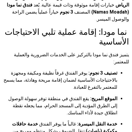
ارات إقامة موثوقة وذات قيمة عالية. يُعد
فندق نما مودا
المصنف
3 نجوم
خياراً عملياً يضمن الراحة
الميسر.
دا: إقامة عملية تلبي الاحتياجات
سية
ق نما مودا بالتركيز على الخدمات الضرورية والعملية
 3 نجوم:
يوفر الفندق غرفاً نظيفة ومكيفة ومجهزة
احتياجات الأساسية لضمان إقامة مريحة وهادئة، مما يسمح
عتمر بالتفرغ للعبادة.
وقع المريح:
يقع الفندق في منطقة توفر سهولة الوصول
 الطرق المؤدية إلى المسجد الحرام، مما يجعله نقطة
لاق جيدة لأداء المناسك.
ة النقل الميسرة:
غالباً ما يوفر الفندق
خدمة حافلات
كية (باصات)
تنقل الضيوف بشكل منتظم ومريح من