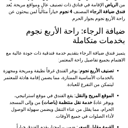
ض
الإقامة في فنادق ذات تصنيف عالٍ ومواقع مريحة. يُعد
ة الرجاء
المصنف
4 نجوم
خياراً مثالياً لمن يبحثون عن
بع نجوم بجوار الحرم.
الرجاء: راحة الأربع نجوم
ت متكاملة
ق ضيافة الرجاء بتقديم خدمة فندقية ذات جودة عالية مع
بجميع تفاصيل راحة المعتمر:
يف الأربع نجوم:
يوفر الفندق غرفاً نظيفة ومريحة ومجهزة
خدمات الأساسية الممتازة، مما يضمن إقامة هادئة للمعتمر
مكن من التفرغ للعبادة.
وقع المريح والنقل:
يقع الفندق في موقع استراتيجي،
فر عادةً
خدمة نقل منتظمة (باصات)
من وإلى المسجد
رام، مما يقلل من عناء التنقل ويضمن سهولة الوصول
اء الصلوات في جميع الأوقات.
يمة مقابل السعر:
ضمن برامجنا، يقدم الفندق خياراً