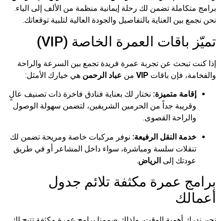
املة تضمن لك رحلة إيمانية منظمة من الألف إلى الياء.
ين العناية بالتفاصيل والجودة العالية لتلبية توقعاتك.
باقات العمرة الخاصة (VIP)
بحث عن تجربة عمرة فريدة تجمع بين السرعة والراحة
 فإن باقات
VIP
من
عباد الرحمن
هي خيارك الأمثل:
مة متميزة:
نختار لك بعناية فنادق فاخرة ذات تصنيف عالٍ
يبة جداً من الحرمين الشريفين، لتضمن سهولة الوصول
راحة القصوى.
ة النقل الرفيعة:
نوفر مركبات خاصة ومريحة تضمن لك
لات سلسة ومباشرة، سواء داخل المشاعر أو في طريق
تك إلى
الرياض
.
 عمرة مكثفة تلائم جدول
ك
أهمية الوقت، ولذلك صممنا برامج عمرة مكثفة تتيح لك